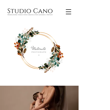
Maternità
photograph
y